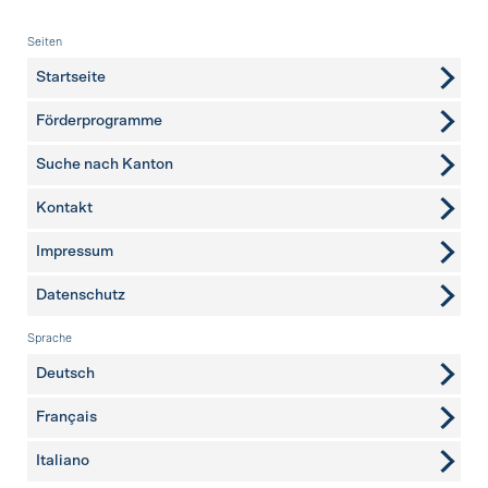
Fusszeile
Seiten
Startseite
Förderprogramme
Suche nach Kanton
Kontakt
weitere Seiten
Impressum
Datenschutz
Sprache
Deutsch
Français
Italiano