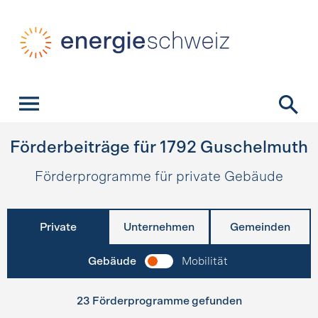
Schnellnavigation
Startseite
Navigation
Inhalt
Kontakt
Suche
Hauptnavigation
Förderbeiträge für
1792
Guschelmuth
Förderprogramme für private Gebäude
Private
Unternehmen
Gemeinden
Gebäude
Mobilität
23 Förderprogramme gefunden