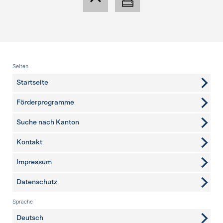
Fusszeile
Seiten
Startseite
Förderprogramme
Suche nach Kanton
Kontakt
weitere Seiten
Impressum
Datenschutz
Sprache
Deutsch