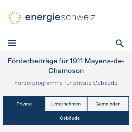
Schnellnavigation
Startseite
Navigation
Inhalt
Kontakt
Suche
Hauptnavigation
Förderbeiträge für
1911
Mayens-de-
Chamoson
Förderprogramme für private Gebäude
Private
Unternehmen
Gemeinden
Gebäude