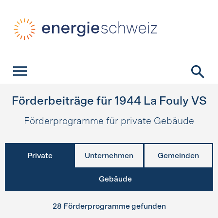
Schnellnavigation
Startseite
Navigation
Inhalt
Kontakt
Suche
Hauptnavigation
Förderbeiträge für
1944
La Fouly VS
Förderprogramme für private Gebäude
Private
Unternehmen
Gemeinden
Gebäude
28 Förderprogramme gefunden