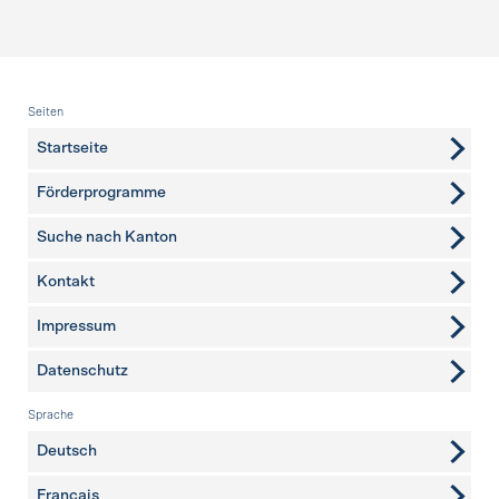
Fusszeile
Seiten
Startseite
Förderprogramme
Suche nach Kanton
Kontakt
weitere Seiten
Impressum
Datenschutz
Sprache
Deutsch
Français