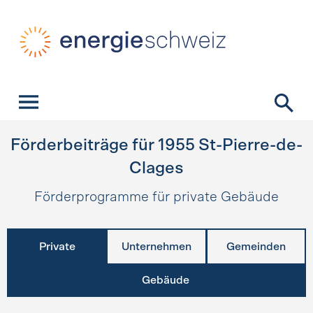
Schnellnavigation
Startseite
Navigation
Inhalt
Kontakt
Suche
Hauptnavigation
Förderbeiträge für
1955
St-Pierre-de-
Clages
Förderprogramme für private Gebäude
Private
Unternehmen
Gemeinden
Gebäude