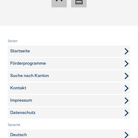
Fusszeile
Seiten
Startseite
Förderprogramme
Suche nach Kanton
Kontakt
weitere Seiten
Impressum
Datenschutz
Sprache
Deutsch