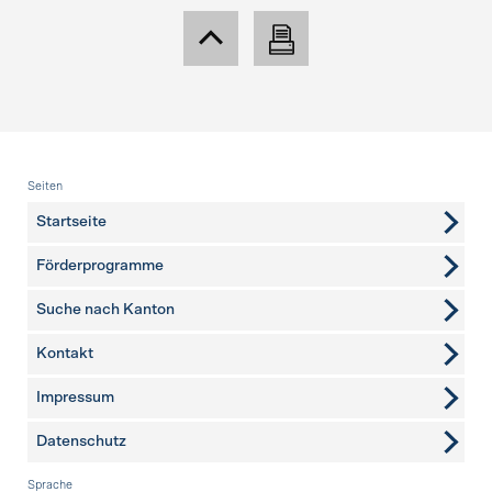
Fusszeile
Seiten
Startseite
Förderprogramme
Suche nach Kanton
Kontakt
weitere Seiten
Impressum
Datenschutz
Sprache