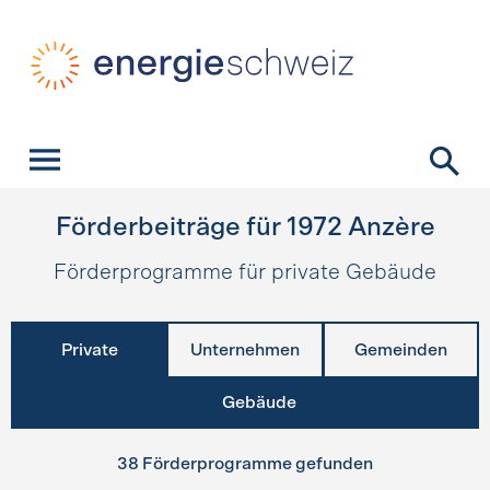
Schnellnavigation
Startseite
Navigation
Inhalt
Kontakt
Suche
Hauptnavigation
Förderbeiträge für
1972
Anzère
Förderprogramme für private Gebäude
Private
Unternehmen
Gemeinden
Gebäude
38 Förderprogramme gefunden