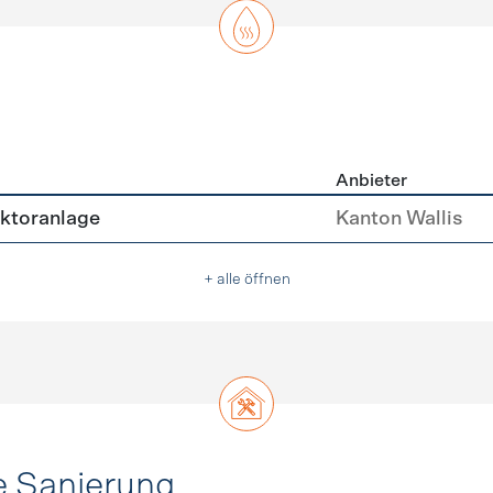
Anbieter
asser
ektoranlage
Kanton Wallis
+ alle öffnen
e Sanierung