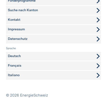
Förderprogramme
Suche nach Kanton
Kontakt
weitere Seiten
Impressum
Datenschutz
Sprache
Deutsch
Français
Italiano
Partner
© 2026 EnergieSchweiz