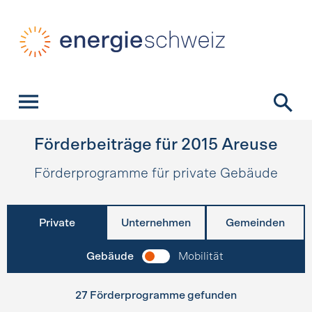
Schnellnavigation
Startseite
Navigation
Inhalt
Kontakt
Suche
Hauptnavigation
Förderbeiträge für
2015
Areuse
Förderprogramme für private Gebäude
Private
Unternehmen
Gemeinden
Gebäude
Mobilität
27 Förderprogramme gefunden