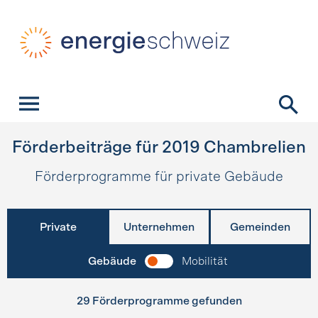
Schnellnavigation
Startseite
Navigation
Inhalt
Kontakt
Suche
Hauptnavigation
Förderbeiträge für
2019
Chambrelien
Förderprogramme für private Gebäude
Private
Unternehmen
Gemeinden
Gebäude
Mobilität
29 Förderprogramme gefunden