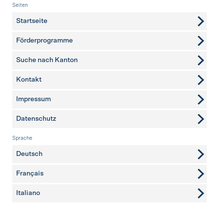
Fusszeile
Seiten
Startseite
Förderprogramme
Suche nach Kanton
Kontakt
weitere Seiten
Impressum
Datenschutz
Sprache
Deutsch
Français
Italiano