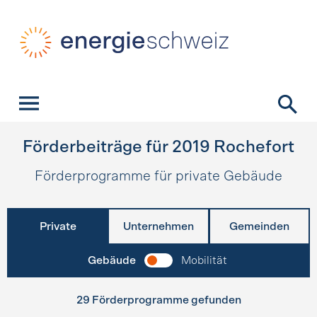
Schnellnavigation
Startseite
Navigation
Inhalt
Kontakt
Suche
Hauptnavigation
Förderbeiträge für
2019
Rochefort
Förderprogramme für private Gebäude
Private
Unternehmen
Gemeinden
Gebäude
Mobilität
29 Förderprogramme gefunden