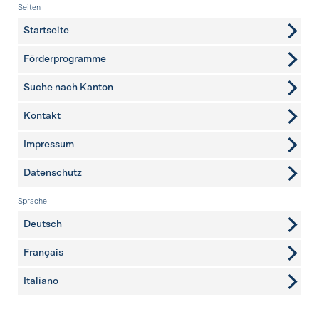
Fusszeile
Seiten
Startseite
Förderprogramme
Suche nach Kanton
Kontakt
weitere Seiten
Impressum
Datenschutz
Sprache
Deutsch
Français
Italiano