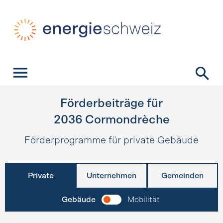
Schnellnavigation
Startseite
Navigation
Inhalt
Kontakt
Suche
Hauptnavigation
Förderbeiträge für
2036
Cormondrèche
Förderprogramme für private Gebäude
Private
Unternehmen
Gemeinden
Gebäude
Mobilität