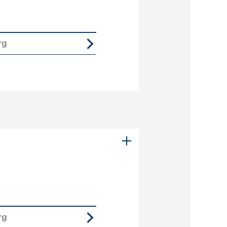
rg
rg