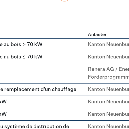
Anbieter
g
e au bois > 70 kW
Kanton Neuenbu
e au bois ≤ 70 kW
Kanton Neuenbu
Renera AG / Ene
Förderprogram
le remplacement d’un chauffage
Kanton Neuenbu
 kW
Kanton Neuenbu
 kW
Kanton Neuenbu
du système de distribution de
Kanton Neuenbu