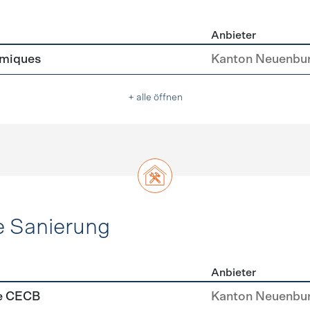
Anbieter
asser
rmiques
Kanton Neuenbu
+ alle öffnen
e Sanierung
Anbieter
ehülle Sanierung
se CECB
Kanton Neuenbu