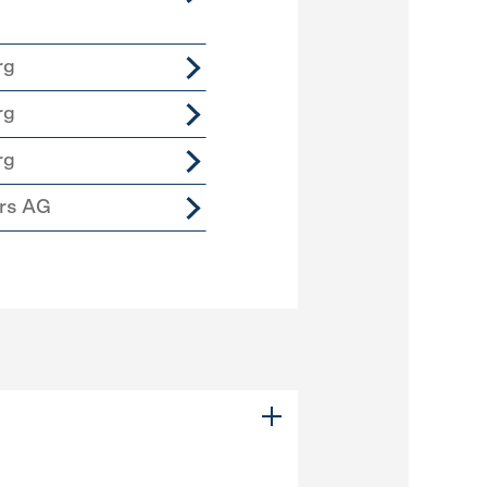
rg
rg
rg
ers AG