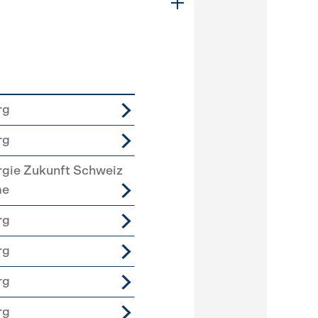
rg
rg
rgie Zukunft Schweiz
me
rg
rg
rg
rg