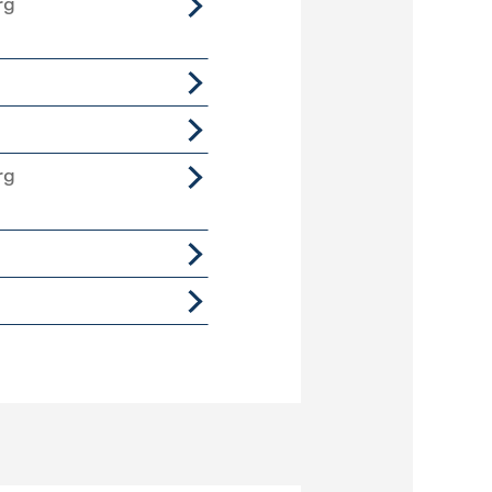
rg
rg