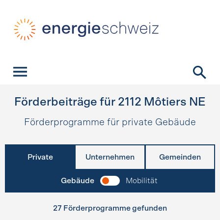
Schnellnavigation
Startseite
Navigation
Inhalt
Kontakt
Suche
Hauptnavigation
Förderbeiträge für
2112
Môtiers NE
Förderprogramme für private Gebäude
Private
Unternehmen
Gemeinden
Gebäude
Mobilität
27 Förderprogramme gefunden