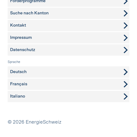
Förderprogramme
Suche nach Kanton
Kontakt
weitere Seiten
Impressum
Datenschutz
Sprache
Deutsch
Français
Italiano
Partner
© 2026 EnergieSchweiz