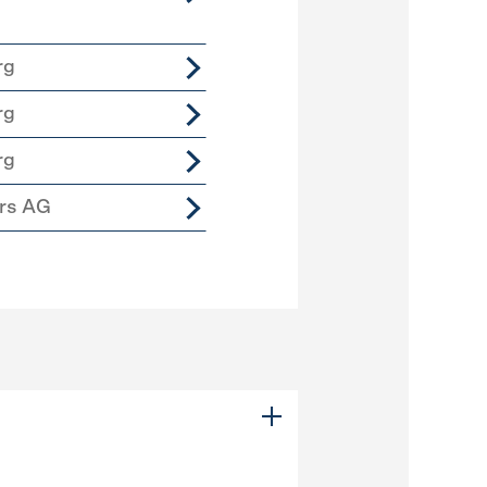
rg
rg
rg
ers AG