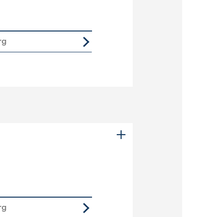
rg
rg