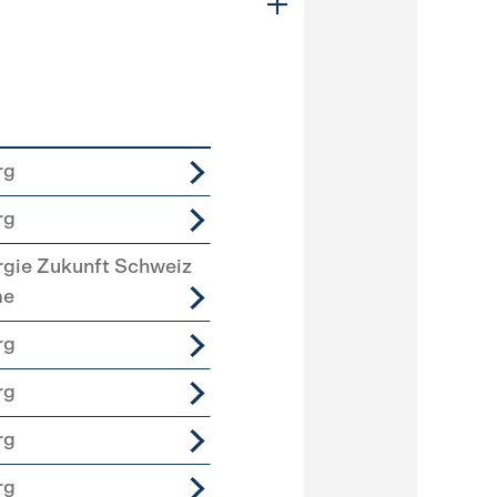
rg
rg
rgie Zukunft Schweiz
me
rg
rg
rg
rg