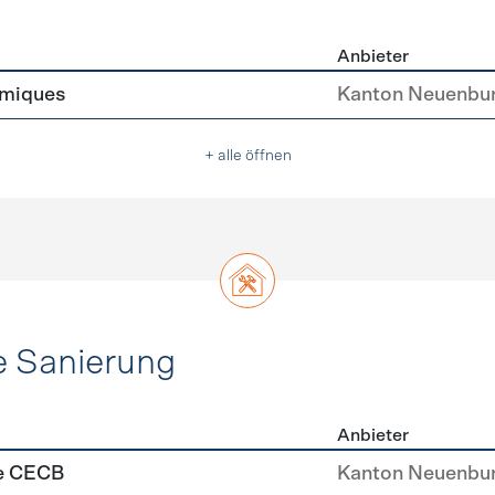
Anbieter
asser
rmiques
Kanton Neuenbu
+ alle öffnen
e Sanierung
Anbieter
ehülle Sanierung
se CECB
Kanton Neuenbu