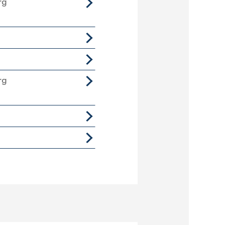
rg
rg