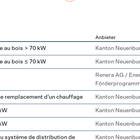
Anbieter
g
e au bois > 70 kW
Kanton Neuenbu
e au bois ≤ 70 kW
Kanton Neuenbu
Renera AG / Ene
Förderprogram
le remplacement d’un chauffage
Kanton Neuenbu
 kW
Kanton Neuenbu
 kW
Kanton Neuenbu
du système de distribution de
Kanton Neuenbu