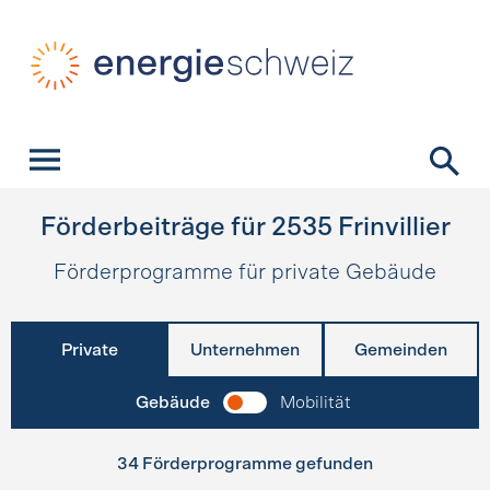
Schnellnavigation
Startseite
Navigation
Inhalt
Kontakt
Suche
Hauptnavigation
Förderbeiträge für
2535
Frinvillier
Förderprogramme für private Gebäude
Private
Unternehmen
Gemeinden
Gebäude
Mobilität
34 Förderprogramme gefunden