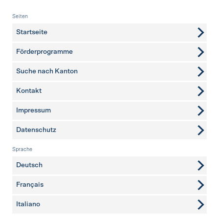
Fusszeile
Seiten
Startseite
Förderprogramme
Suche nach Kanton
Kontakt
weitere Seiten
Impressum
Datenschutz
Sprache
Deutsch
Français
Italiano