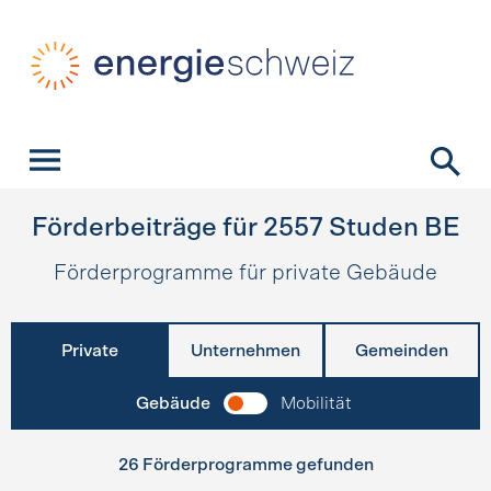
Schnellnavigation
Startseite
Navigation
Inhalt
Kontakt
Suche
Hauptnavigation
Förderbeiträge für
2557
Studen BE
Förderprogramme für private Gebäude
Private
Unternehmen
Gemeinden
Gebäude
Mobilität
26 Förderprogramme gefunden