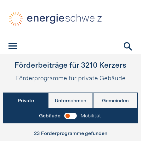
Schnellnavigation
Startseite
Navigation
Inhalt
Kontakt
Suche
Hauptnavigation
Förderbeiträge für
3210
Kerzers
Förderprogramme für private Gebäude
Private
Unternehmen
Gemeinden
Gebäude
Mobilität
23 Förderprogramme gefunden