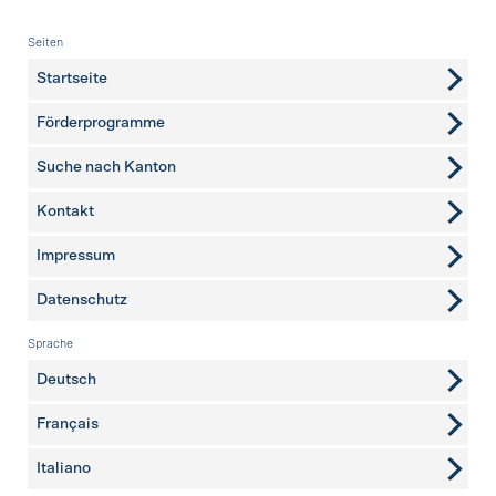
Fusszeile
Seiten
Startseite
Förderprogramme
Suche nach Kanton
Kontakt
weitere Seiten
Impressum
Datenschutz
Sprache
Deutsch
Français
Italiano