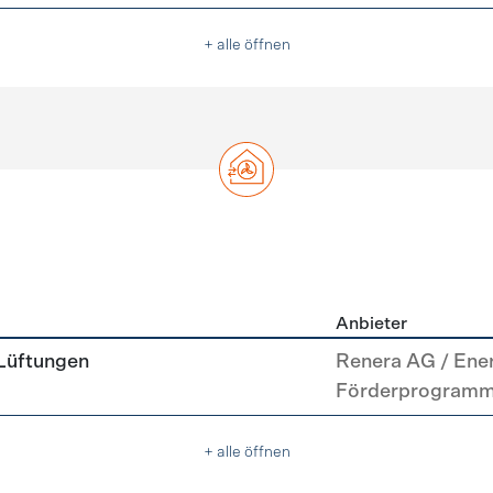
+ alle öffnen
Anbieter
g
 Lüftungen
Renera AG / Ene
Förderprogram
+ alle öffnen