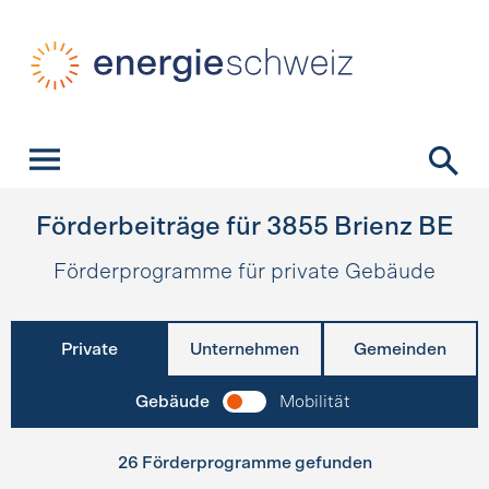
Schnellnavigation
Startseite
Navigation
Inhalt
Kontakt
Suche
Hauptnavigation
Förderbeiträge für
3855
Brienz BE
Förderprogramme für private Gebäude
Private
Unternehmen
Gemeinden
Gebäude
Mobilität
26 Förderprogramme gefunden