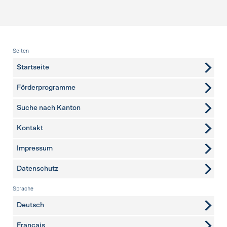
Fusszeile
Seiten
Startseite
Förderprogramme
Suche nach Kanton
Kontakt
weitere Seiten
Impressum
Datenschutz
Sprache
Deutsch
Français