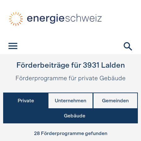
Schnellnavigation
Startseite
Navigation
Inhalt
Kontakt
Suche
Hauptnavigation
Förderbeiträge für
3931
Lalden
Förderprogramme für private Gebäude
Private
Unternehmen
Gemeinden
Gebäude
28 Förderprogramme gefunden