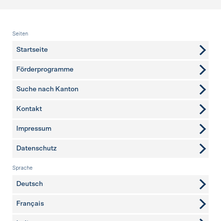
Fusszeile
Seiten
Startseite
Förderprogramme
Suche nach Kanton
Kontakt
weitere Seiten
Impressum
Datenschutz
Sprache
Deutsch
Français