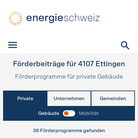
Schnellnavigation
Startseite
Navigation
Inhalt
Kontakt
Suche
Hauptnavigation
Förderbeiträge für
4107
Ettingen
Förderprogramme für private Gebäude
Private
Unternehmen
Gemeinden
Gebäude
Mobilität
36 Förderprogramme gefunden