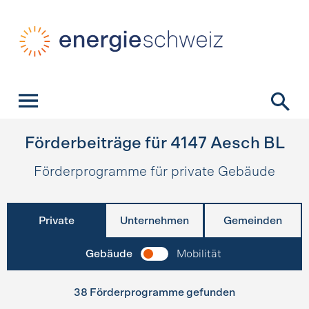
Schnellnavigation
Startseite
Navigation
Inhalt
Kontakt
Suche
Hauptnavigation
Förderbeiträge für
4147
Aesch BL
Förderprogramme für private Gebäude
Private
Unternehmen
Gemeinden
Gebäude
Mobilität
38 Förderprogramme gefunden