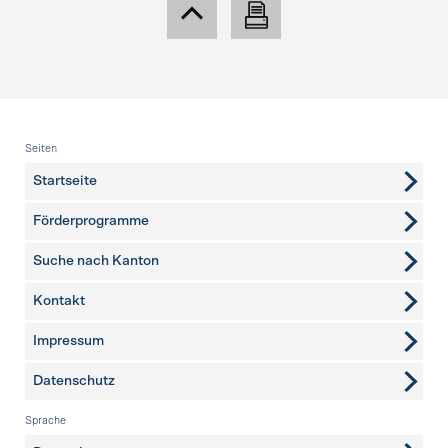
Fusszeile
Seiten
Startseite
Förderprogramme
Suche nach Kanton
Kontakt
weitere Seiten
Impressum
Datenschutz
Sprache