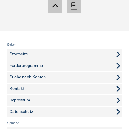
Fusszeile
Seiten
Startseite
Förderprogramme
Suche nach Kanton
Kontakt
weitere Seiten
Impressum
Datenschutz
Sprache