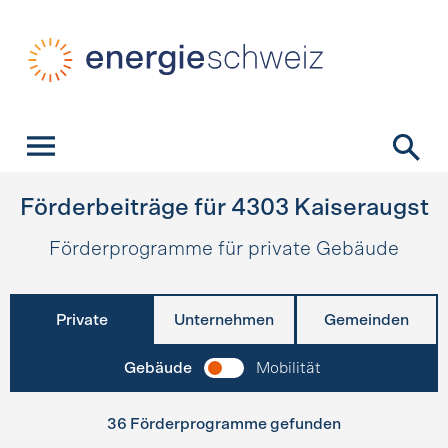
Schnellnavigation
Startseite
Navigation
Inhalt
Kontakt
Suche
Hauptnavigation
Förderbeiträge für
4303
Kaiseraugst
Förderprogramme für private Gebäude
Private
Unternehmen
Gemeinden
Gebäude
Mobilität
36 Förderprogramme gefunden