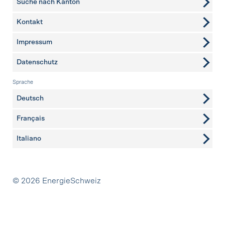
Suche nach Kanton
Kontakt
weitere Seiten
Impressum
Datenschutz
Sprache
Deutsch
Français
Italiano
Partner
© 2026 EnergieSchweiz