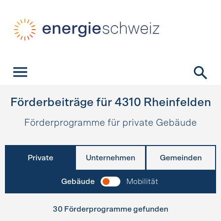
Schnellnavigation
Startseite
Navigation
Inhalt
Kontakt
Suche
Hauptnavigation
Förderbeiträge für
4310
Rheinfelden
Förderprogramme für private Gebäude
Private
Unternehmen
Gemeinden
Gebäude
Mobilität
30 Förderprogramme gefunden