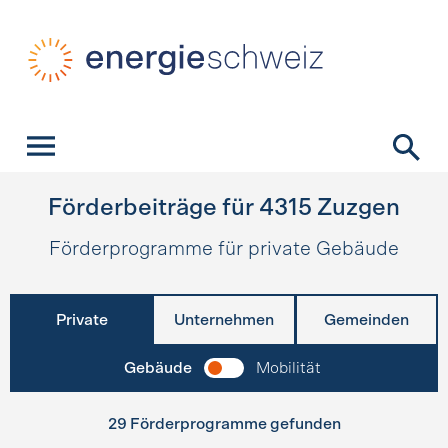
Schnellnavigation
Startseite
Navigation
Inhalt
Kontakt
Suche
Hauptnavigation
Förderbeiträge für
4315
Zuzgen
Förderprogramme für private Gebäude
Private
Unternehmen
Gemeinden
Gebäude
Mobilität
29 Förderprogramme gefunden