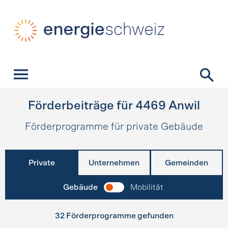
Schnellnavigation
Startseite
Navigation
Inhalt
Kontakt
Suche
Hauptnavigation
Förderbeiträge für
4469
Anwil
Förderprogramme für private Gebäude
Private
Unternehmen
Gemeinden
Gebäude
Mobilität
32 Förderprogramme gefunden