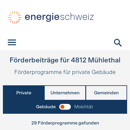
Schnellnavigation
Startseite
Navigation
Inhalt
Kontakt
Suche
Hauptnavigation
Förderbeiträge für
4812
Mühlethal
Förderprogramme für private Gebäude
Private
Unternehmen
Gemeinden
Gebäude
Mobilität
29 Förderprogramme gefunden