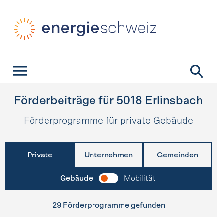
Schnellnavigation
Startseite
Navigation
Inhalt
Kontakt
Suche
Hauptnavigation
Förderbeiträge für
5018
Erlinsbach
Förderprogramme für private Gebäude
Private
Unternehmen
Gemeinden
Gebäude
Mobilität
29 Förderprogramme gefunden