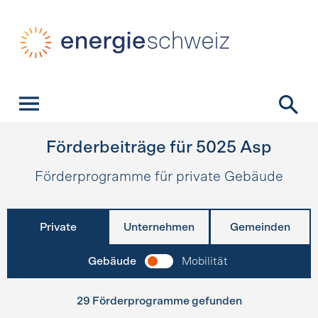
Schnellnavigation
Startseite
Navigation
Inhalt
Kontakt
Suche
Hauptnavigation
Förderbeiträge für
5025
Asp
Förderprogramme für private Gebäude
Private
Unternehmen
Gemeinden
Gebäude
Mobilität
29 Förderprogramme gefunden