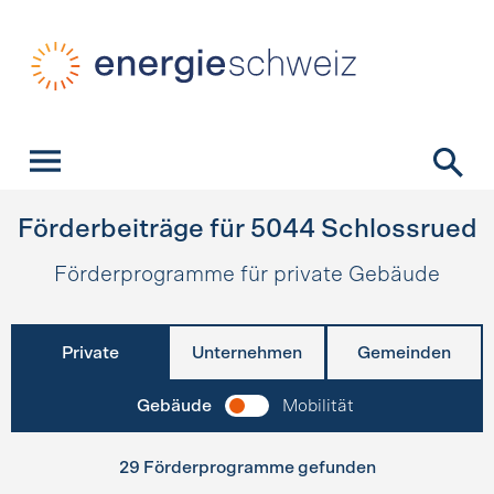
Schnellnavigation
Startseite
Navigation
Inhalt
Kontakt
Suche
Hauptnavigation
Förderbeiträge für
5044
Schlossrued
Förderprogramme für private Gebäude
Private
Unternehmen
Gemeinden
Gebäude
Mobilität
29 Förderprogramme gefunden