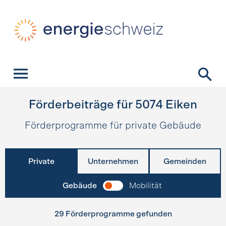
Schnellnavigation
Startseite
Navigation
Inhalt
Kontakt
Suche
Hauptnavigation
Förderbeiträge für
5074
Eiken
Förderprogramme für private Gebäude
Private
Unternehmen
Gemeinden
Gebäude
Mobilität
29 Förderprogramme gefunden