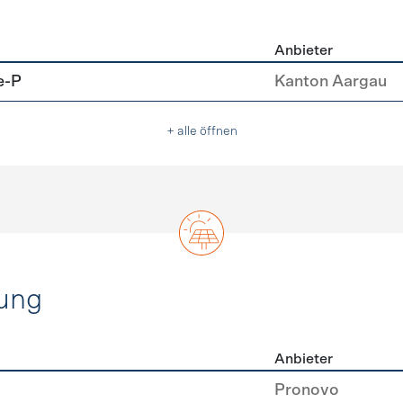
Anbieter
u
e-P
Kanton Aargau
+ alle öffnen
ung
Anbieter
rzeugung
Pronovo