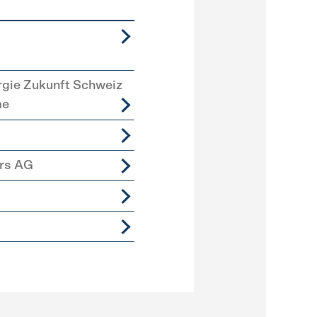
rgie Zukunft Schweiz
me
ers AG