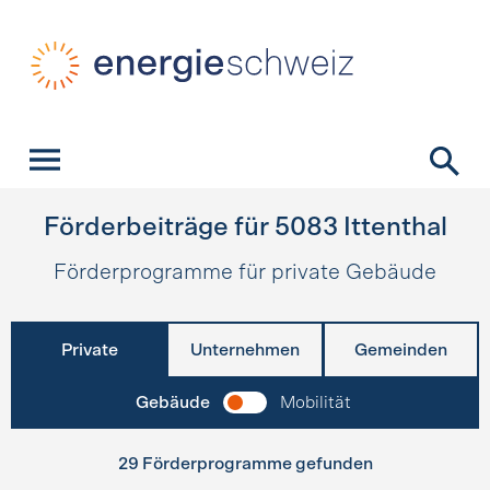
Schnellnavigation
Startseite
Navigation
Inhalt
Kontakt
Suche
Hauptnavigation
Förderbeiträge für
5083
Ittenthal
Förderprogramme für private Gebäude
Private
Unternehmen
Gemeinden
Gebäude
Mobilität
29 Förderprogramme gefunden