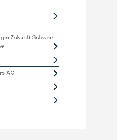
rgie Zukunft Schweiz
me
ers AG