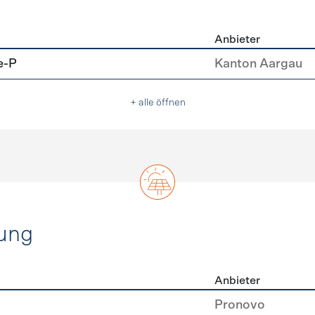
Anbieter
u
e-P
Kanton Aargau
+ alle öffnen
ung
Anbieter
rzeugung
Pronovo