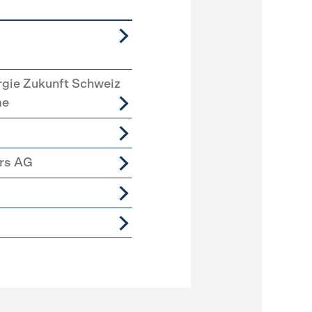
rgie Zukunft Schweiz
me
ers AG