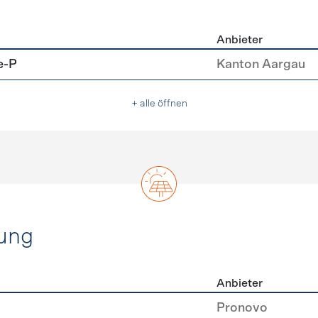
Anbieter
u
e-P
Kanton Aargau
+ alle öffnen
ung
Anbieter
rzeugung
Pronovo