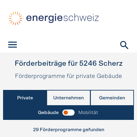
Schnellnavigation
Startseite
Navigation
Inhalt
Kontakt
Suche
Hauptnavigation
Förderbeiträge für
5246
Scherz
Förderprogramme für private Gebäude
Private
Unternehmen
Gemeinden
Gebäude
Mobilität
29 Förderprogramme gefunden