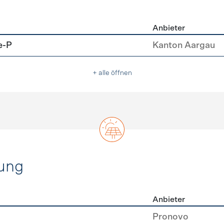
Anbieter
u
e-P
Kanton Aargau
+ alle öffnen
ung
Anbieter
rzeugung
Pronovo