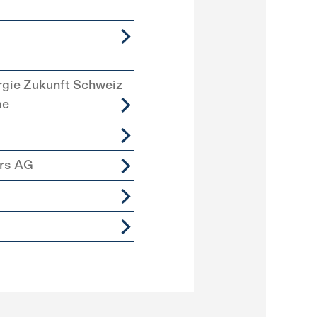
rgie Zukunft Schweiz
me
ers AG