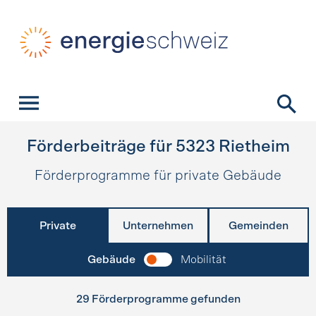
Schnellnavigation
Startseite
Navigation
Inhalt
Kontakt
Suche
Hauptnavigation
Förderbeiträge für
5323
Rietheim
Förderprogramme für private Gebäude
Private
Unternehmen
Gemeinden
Gebäude
Mobilität
29 Förderprogramme gefunden