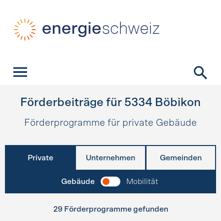
Schnellnavigation
Startseite
Navigation
Inhalt
Kontakt
Suche
Hauptnavigation
Förderbeiträge für
5334
Böbikon
Förderprogramme für private Gebäude
Private
Unternehmen
Gemeinden
Gebäude
Mobilität
29 Förderprogramme gefunden