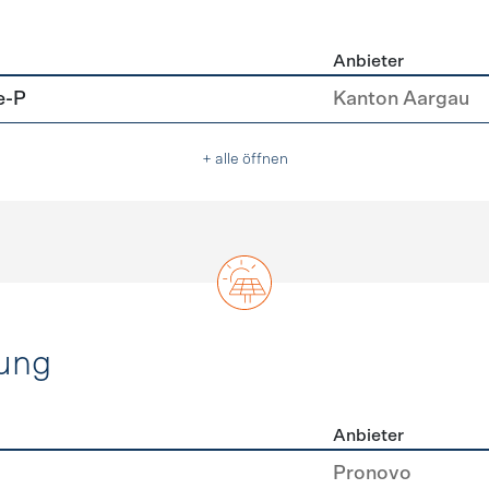
Anbieter
u
e-P
Kanton Aargau
+ alle öffnen
ung
Anbieter
rzeugung
Pronovo