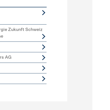
rgie Zukunft Schweiz
me
ers AG