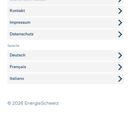
Kontakt
weitere Seiten
Impressum
Datenschutz
Sprache
Deutsch
Français
Italiano
Partner
© 2026 EnergieSchweiz