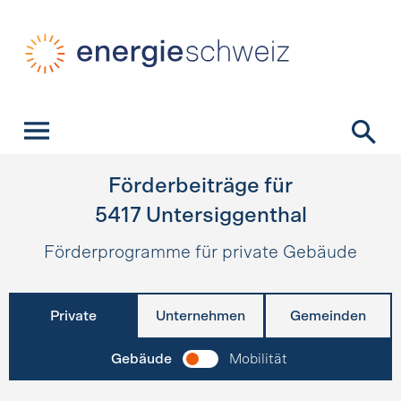
Schnellnavigation
Startseite
Navigation
Inhalt
Kontakt
Suche
Hauptnavigation
Förderbeiträge für
5417
Untersiggenthal
Förderprogramme für private Gebäude
Private
Unternehmen
Gemeinden
Gebäude
Mobilität