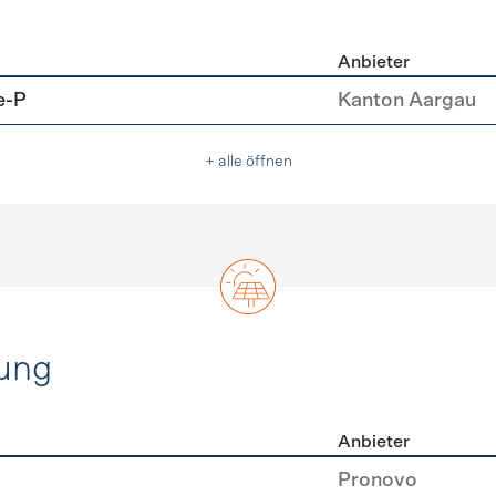
Anbieter
u
e-P
Kanton Aargau
+ alle öffnen
ung
Anbieter
rzeugung
Pronovo