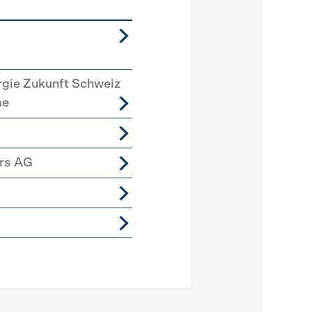
rgie Zukunft Schweiz
me
ers AG