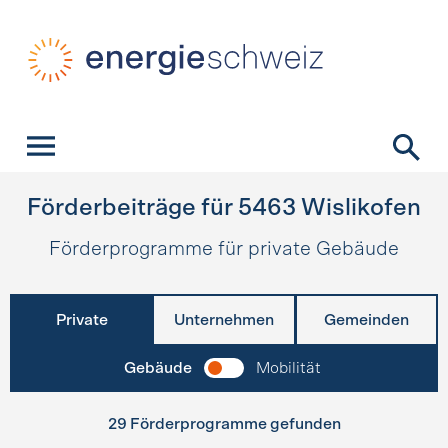
Schnellnavigation
Startseite
Navigation
Inhalt
Kontakt
Suche
Hauptnavigation
Förderbeiträge für
5463
Wislikofen
Förderprogramme für private Gebäude
Private
Unternehmen
Gemeinden
Gebäude
Mobilität
29 Förderprogramme gefunden