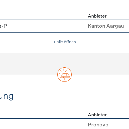
Anbieter
u
e-P
Kanton Aargau
+ alle öffnen
ung
Anbieter
rzeugung
Pronovo