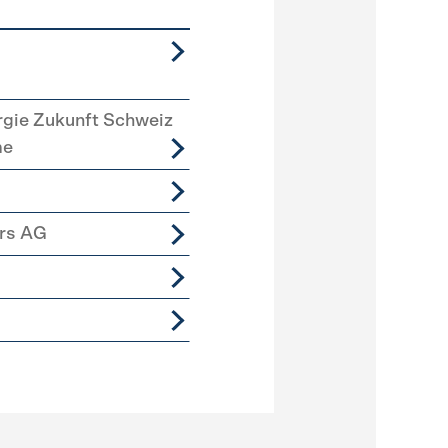
rgie Zukunft Schweiz
me
ers AG