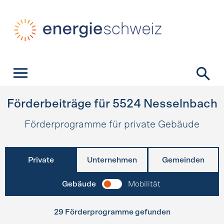
Schnellnavigation
Startseite
Navigation
Inhalt
Kontakt
Suche
Hauptnavigation
Förderbeiträge für
5524
Nesselnbach
Förderprogramme für private Gebäude
Private
Unternehmen
Gemeinden
Gebäude
Mobilität
29 Förderprogramme gefunden