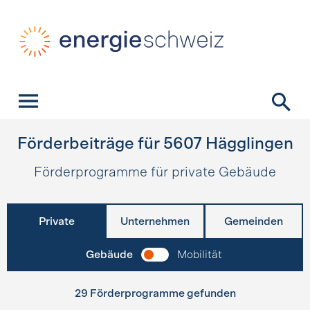
Schnellnavigation
Startseite
Navigation
Inhalt
Kontakt
Suche
Hauptnavigation
Förderbeiträge für
5607
Hägglingen
Förderprogramme für private Gebäude
Private
Unternehmen
Gemeinden
Gebäude
Mobilität
29 Förderprogramme gefunden