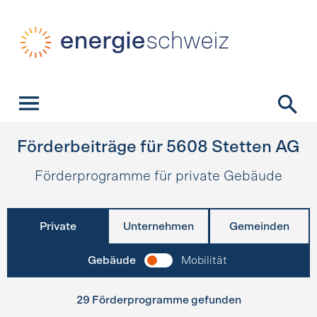
Schnellnavigation
Startseite
Navigation
Inhalt
Kontakt
Suche
Hauptnavigation
Förderbeiträge für
5608
Stetten AG
Förderprogramme für private Gebäude
Private
Unternehmen
Gemeinden
Gebäude
Mobilität
29 Förderprogramme gefunden