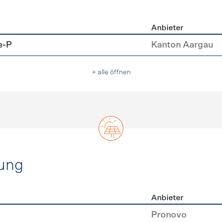
Anbieter
u
e-P
Kanton Aargau
+ alle öffnen
ung
Anbieter
rzeugung
Pronovo