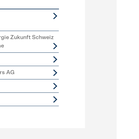
rgie Zukunft Schweiz
me
ers AG