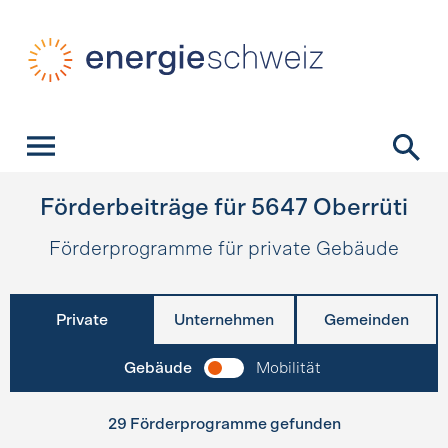
Schnellnavigation
Startseite
Navigation
Inhalt
Kontakt
Suche
Hauptnavigation
Förderbeiträge für
5647
Oberrüti
Förderprogramme für private Gebäude
Private
Unternehmen
Gemeinden
Gebäude
Mobilität
29 Förderprogramme gefunden