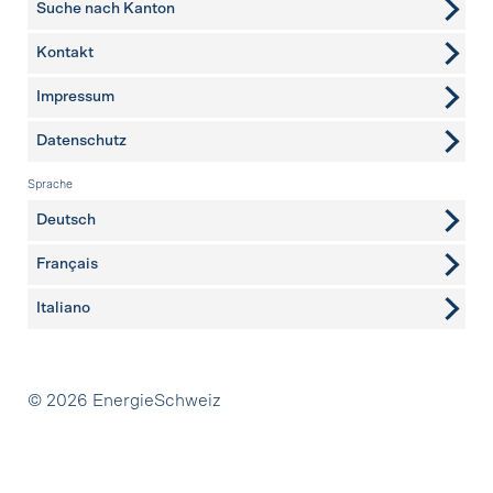
Suche nach Kanton
Kontakt
weitere Seiten
Impressum
Datenschutz
Sprache
Deutsch
Français
Italiano
Partner
© 2026 EnergieSchweiz