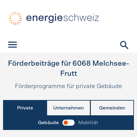
Schnellnavigation
Startseite
Navigation
Inhalt
Kontakt
Suche
Hauptnavigation
Förderbeiträge für
6068
Melchsee-
Frutt
Förderprogramme für private Gebäude
Private
Unternehmen
Gemeinden
Gebäude
Mobilität