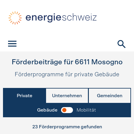
Schnellnavigation
Startseite
Navigation
Inhalt
Kontakt
Suche
Hauptnavigation
Förderbeiträge für
6611
Mosogno
Förderprogramme für private Gebäude
Private
Unternehmen
Gemeinden
Gebäude
Mobilität
23 Förderprogramme gefunden