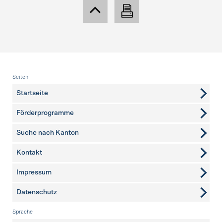
Fusszeile
Seiten
Startseite
Förderprogramme
Suche nach Kanton
Kontakt
weitere Seiten
Impressum
Datenschutz
Sprache